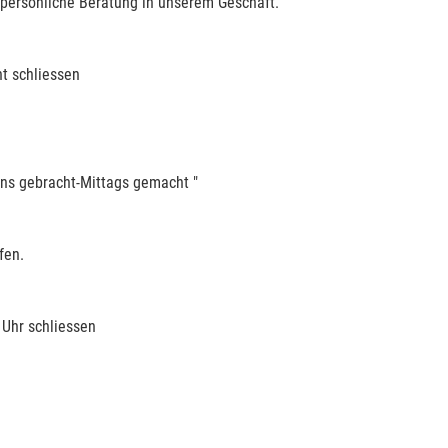
 persönliche Beratung in unserem Geschäft.
t schliessen
ns gebracht-Mittags gemacht "
fen.
 Uhr schliessen