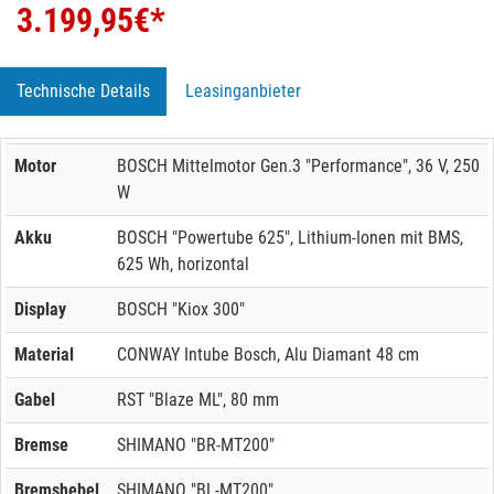
3.199,95
€*
Technische Details
Leasinganbieter
Motor
BOSCH Mittelmotor Gen.3 "Performance", 36 V, 250
W
Akku
BOSCH "Powertube 625", Lithium-Ionen mit BMS,
625 Wh, horizontal
Display
BOSCH "Kiox 300"
Material
CONWAY Intube Bosch, Alu Diamant 48 cm
Gabel
RST "Blaze ML", 80 mm
Bremse
SHIMANO "BR-MT200"
Bremshebel
SHIMANO "BL-MT200"