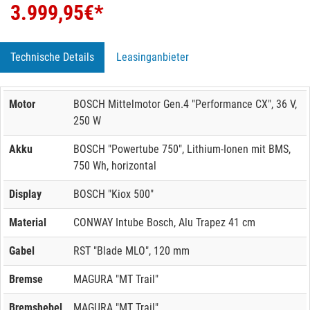
3.999,95
€*
Technische Details
Leasinganbieter
Motor
BOSCH Mittelmotor Gen.4 "Performance CX", 36 V,
250 W
Akku
BOSCH "Powertube 750", Lithium-Ionen mit BMS,
750 Wh, horizontal
Display
BOSCH "Kiox 500"
Material
CONWAY Intube Bosch, Alu Trapez 41 cm
Gabel
RST "Blade MLO", 120 mm
Bremse
MAGURA "MT Trail"
Bremshebel
MAGURA "MT Trail"