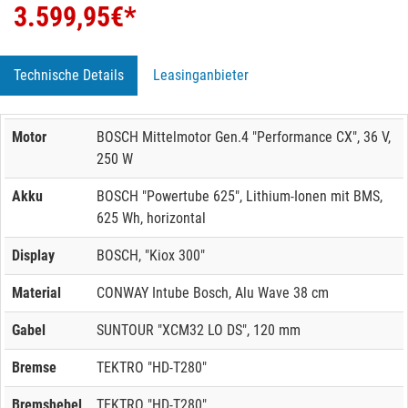
3.599,95
€*
Technische Details
Leasinganbieter
Motor
BOSCH Mittelmotor Gen.4 "Performance CX", 36 V,
250 W
Akku
BOSCH "Powertube 625", Lithium-Ionen mit BMS,
625 Wh, horizontal
Display
BOSCH, "Kiox 300"
Material
CONWAY Intube Bosch, Alu Wave 38 cm
Gabel
SUNTOUR "XCM32 LO DS", 120 mm
Bremse
TEKTRO "HD-T280"
Bremshebel
TEKTRO "HD-T280"