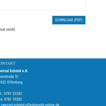
DOWNLOAD (PDF)
rat reicht.
ONTAKT
weirad Schmid e.K.
kenstraße 51
7652 Offenburg
l.: 0781 22282
ax: 0781 70282
zweirad-schmid-offenburg@t-online.de