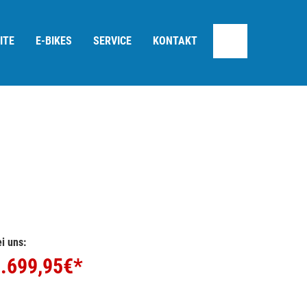
ITE
E-BIKES
SERVICE
KONTAKT
i uns:
.699,95
€*