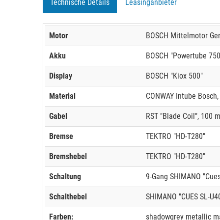
Technische Details
Leasinganbieter
Motor
BOSCH Mittelmotor Gen
Akku
BOSCH "Powertube 750",
Display
BOSCH "Kiox 500"
Material
CONWAY Intube Bosch,
Gabel
RST "Blade Coil", 100 
Bremse
TEKTRO "HD-T280"
Bremshebel
TEKTRO "HD-T280"
Schaltung
9-Gang SHIMANO "Cues
Schalthebel
SHIMANO "CUES SL-U4
Farben:
shadowgrey metallic ma