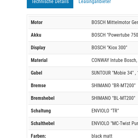
Technische Details
Leasinganbieter
Motor
BOSCH Mittelmotor Gen
Akku
BOSCH "Powertube 750",
Display
BOSCH "Kiox 300"
Material
CONWAY Intube Bosch,
Gabel
SUNTOUR "Mobie 34" ,
Bremse
SHIMANO "BR-MT200"
Bremshebel
SHIMANO "BL-MT200"
Schaltung
ENVIOLO "TR"
Schalthebel
ENVIOLO "MC-Twist Pur
Farben:
black matt