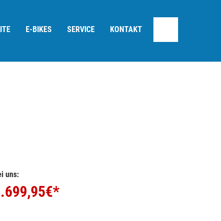
ITE
E-BIKES
SERVICE
KONTAKT
i uns:
.699,95
€*