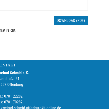
DOWNLOAD (PDF)
rat reicht.
ONTAKT
weirad Schmid e.K.
kenstraße 51
7652 Offenburg
l.: 0781 22282
ax: 0781 70282
zweirad-schmid-offenburg@t-online.de