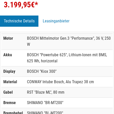
3.199,95
€*
Technische Details
Leasinganbieter
Motor
BOSCH Mittelmotor Gen.3 "Performance", 36 V, 250
W
Akku
BOSCH "Powertube 625", Lithium-Ionen mit BMS,
625 Wh, horizontal
Display
BOSCH "Kiox 300"
Material
CONWAY Intube Bosch, Alu Trapez 38 cm
Gabel
RST "Blaze ML", 80 mm
Bremse
SHIMANO "BR-MT200"
Bremshebel
SHIMANO "BL-MT200"