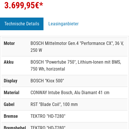
3.699,95
€*
Technische Details
Leasinganbieter
Motor
BOSCH Mittelmotor Gen.4 "Performance CX", 36 V,
250 W
Akku
BOSCH "Powertube 750", Lithium-Ionen mit BMS,
750 Wh, horizontal
Display
BOSCH "Kiox 500"
Material
CONWAY Intube Bosch, Alu Diamant 41 cm
Gabel
RST "Blade Coil", 100 mm
Bremse
TEKTRO "HD-T280"
Bremshebel
TEKTRO "HD-T280"