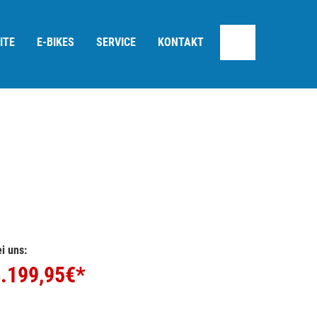
ITE
E-BIKES
SERVICE
KONTAKT
i uns:
.199,95
€*