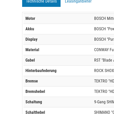
Technische Details
Leasinganbieter
Motor
BOSCH Mitte
Akku
BOSCH "Powe
Display
BOSCH "Pur
Material
CONWAY Full
Gabel
RST "Blade 
Hinterbaufederung
ROCK SHOX 
Bremse
TEKTRO "HD
Bremshebel
TEKTRO "H
Schaltung
9-Gang SHI
Schalthebel
SHIMANO "C