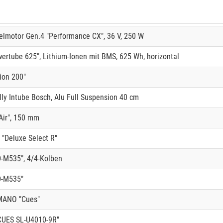
lmotor Gen.4 "Performance CX", 36 V, 250 W
rtube 625", Lithium-Ionen mit BMS, 625 Wh, horizontal
ion 200"
y Intube Bosch, Alu Full Suspension 40 cm
Air", 150 mm
"Deluxe Select R"
-M535", 4/4-Kolben
D-M535"
MANO "Cues"
UES SL-U4010-9R"