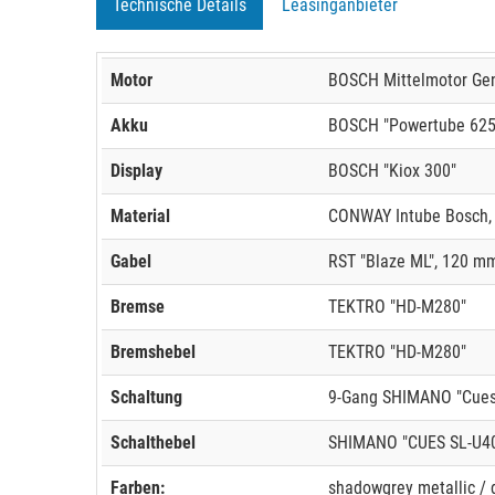
Technische Details
Leasinganbieter
Motor
BOSCH Mittelmotor Gen
Akku
BOSCH "Powertube 625",
Display
BOSCH "Kiox 300"
Material
CONWAY Intube Bosch, 
Gabel
RST "Blaze ML", 120 m
Bremse
TEKTRO "HD-M280"
Bremshebel
TEKTRO "HD-M280"
Schaltung
9-Gang SHIMANO "Cues
Schalthebel
SHIMANO "CUES SL-U4
Farben:
shadowgrey metallic / d