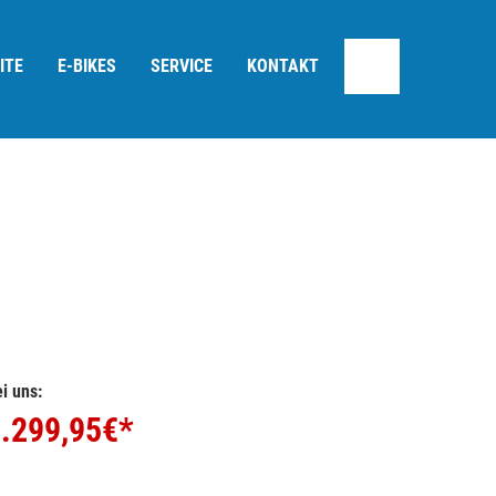
ITE
E-BIKES
SERVICE
KONTAKT
i uns:
.299,95
€*