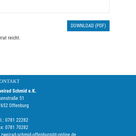
DOWNLOAD (PDF)
rat reicht.
ONTAKT
weirad Schmid e.K.
kenstraße 51
7652 Offenburg
l.: 0781 22282
ax: 0781 70282
zweirad-schmid-offenburg@t-online.de