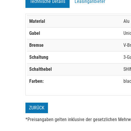
Technische Details
Leasinganbieter
Material
Alu
Gabel
Uni
Bremse
V-B
Schaltung
3-G
Schalthebel
SHI
Farben:
bla
ZURÜCK
*Preisangaben gelten inklusive der gesetzlichen Mehrwe