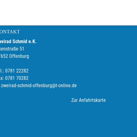
ONTAKT
weirad Schmid e.K.
kenstraße 51
7652 Offenburg
l.: 0781 22282
ax: 0781 70282
zweirad-schmid-offenburg@t-online.de
Zur Anfahrtskarte