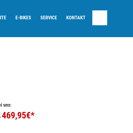
ITE
E-BIKES
SERVICE
KONTAKT
i uns:
469,95
€*
b