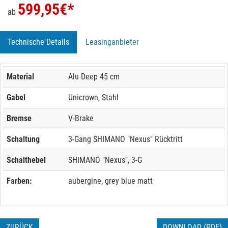
599,95
€*
ab
Technische Details
Leasinganbieter
Material
Alu Deep 45 cm
Gabel
Unicrown, Stahl
Bremse
V-Brake
Schaltung
3-Gang SHIMANO "Nexus" Rücktritt
Schalthebel
SHIMANO "Nexus", 3-G
Farben:
aubergine, grey blue matt
ZURÜCK
DOWNLOAD (PDF)