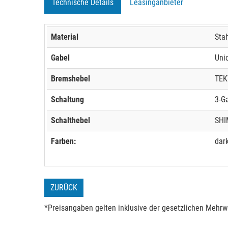
Technische Details
Leasinganbieter
Material
Sta
Gabel
Uni
Bremshebel
TEK
Schaltung
3-G
Schalthebel
SHI
Farben:
dar
ZURÜCK
*Preisangaben gelten inklusive der gesetzlichen Mehrwe