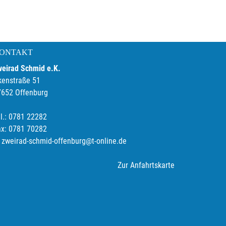
ONTAKT
weirad Schmid e.K.
kenstraße 51
7652 Offenburg
l.: 0781 22282
ax: 0781 70282
zweirad-schmid-offenburg@t-online.de
Zur Anfahrtskarte