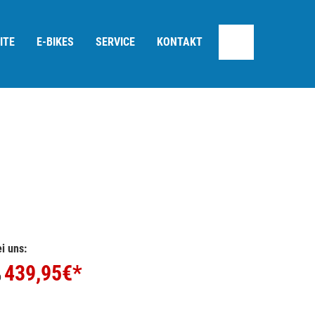
ITE
E-BIKES
SERVICE
KONTAKT
i uns:
439,95
€*
b