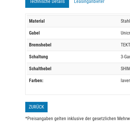
Technische Details
Leasinganbieter
Material
Stah
Gabel
Unic
Bremshebel
TEKT
Schaltung
3-Ga
Schalthebel
SHIM
Farben:
laven
ZURÜCK
*Preisangaben gelten inklusive der gesetzlichen Mehrwe