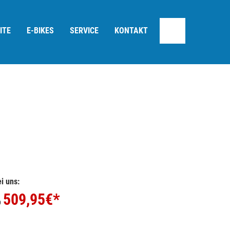
ITE
E-BIKES
SERVICE
KONTAKT
i uns:
509,95
€*
b