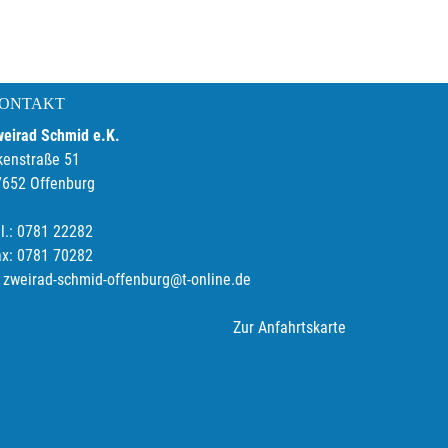
ONTAKT
weirad Schmid e.K.
kenstraße 51
7652 Offenburg
l.: 0781 22282
ax: 0781 70282
zweirad-schmid-offenburg@t-online.de
Zur Anfahrtskarte