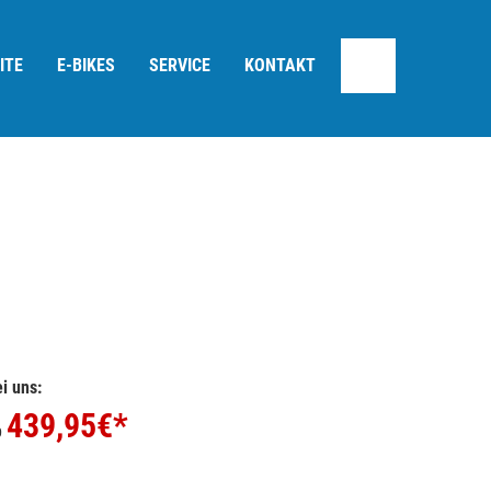
ITE
E-BIKES
SERVICE
KONTAKT
i uns:
439,95
€*
b