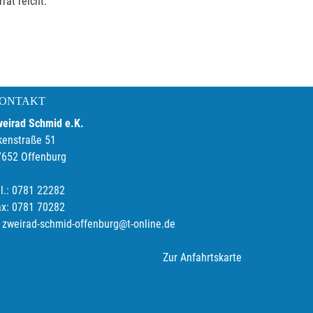
rat reicht.
ONTAKT
weirad Schmid e.K.
kenstraße 51
7652 Offenburg
l.: 0781 22282
ax: 0781 70282
zweirad-schmid-offenburg@t-online.de
Zur Anfahrtskarte