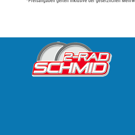
*Preisangaben gelten inklusive der gesetzlichen Mehrwe