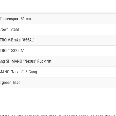
 Tourensport 31 cm
crown, Stahl
TRO V-Brake "855AL"
TRO "TS325-A"
ang SHIMANO "Nexus" Rücktritt
MANO "Nexus", 3-Gang
t green, lilac