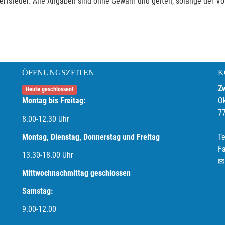
rtsteuer. Alle Angaben sind ohne Gewähr und gelten, solange der Vor
ÖFFNUNGSZEITEN
K
Z
Heute geschlossen!
Montag bis Freitag:
O
7
8.00-12.30 Uhr
Montag, Dienstag, Donnerstag und Freitag
Te
F
13.30-18.00
Uhr
Mittwochnachmittag geschlossen
Samstag:
9.00-12.00