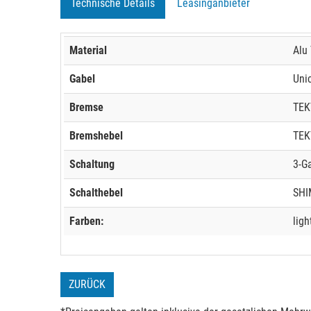
Technische Details
Leasinganbieter
Material
Alu
Gabel
Uni
Bremse
TEK
Bremshebel
TEK
Schaltung
3-G
Schalthebel
SHI
Farben:
ligh
ZURÜCK