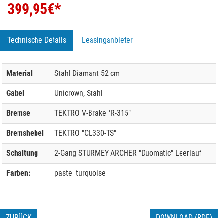
399,95
€*
Technische Details
Leasinganbieter
Material
Stahl Diamant 52 cm
Gabel
Unicrown, Stahl
Bremse
TEKTRO V-Brake "R-315"
Bremshebel
TEKTRO "CL330-TS"
Schaltung
2-Gang STURMEY ARCHER "Duomatic" Leerlauf
Farben:
pastel turquoise
ZURÜCK
DOWNLOAD (PDF)