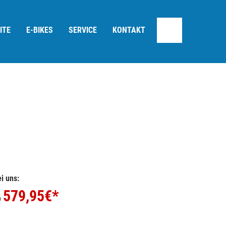
ITE
E-BIKES
SERVICE
KONTAKT
i uns:
579,95
€*
b