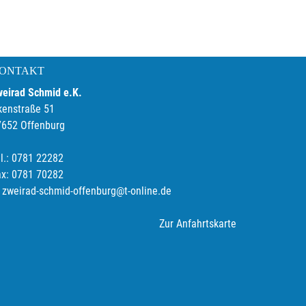
ONTAKT
weirad Schmid e.K.
kenstraße 51
7652 Offenburg
l.: 0781 22282
ax: 0781 70282
zweirad-schmid-offenburg@t-online.de
Zur Anfahrtskarte