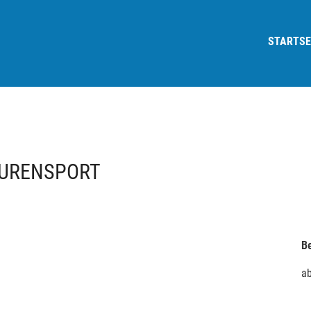
STARTSE
OURENSPORT
Be
a