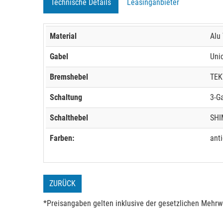
Technische Details
Leasinganbieter
Material
Alu
Gabel
Uni
Bremshebel
TEK
Schaltung
3-G
Schalthebel
SHI
Farben:
anti
ZURÜCK
*Preisangaben gelten inklusive der gesetzlichen Mehrwe