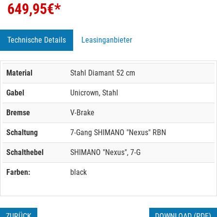
649,95
€*
Technische Details
Leasinganbieter
Material
Stahl Diamant 52 cm
Gabel
Unicrown, Stahl
Bremse
V-Brake
Schaltung
7-Gang SHIMANO "Nexus" RBN
Schalthebel
SHIMANO "Nexus", 7-G
Farben:
black
ZURÜCK
DOWNLOAD (PDF)