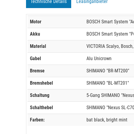
Technische Details
Leasinganbieter
Motor
BOSCH Smart System "Act
Akku
BOSCH Smart System "Po
Material
VICTORIA Scalyo, Bosch,
Gabel
Alu Unicrown
Bremse
SHIMANO "BR-MT200"
Bremshebel
SHIMANO "BL-MT201"
Schaltung
5-Gang SHIMANO "Nexus"
Schalthebel
SHIMANO "Nexus SL-C70
Farben:
bat black, bright mint