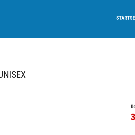
STARTSE
UNISEX
Be
3