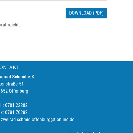
DOWNLOAD (PDF)
rat reicht.
ONTAKT
weirad Schmid e.K.
kenstraße 51
7652 Offenburg
l.: 0781 22282
ax: 0781 70282
zweirad-schmid-offenburg@t-online.de