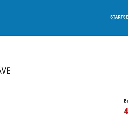
STARTSE
AVE
Be
4