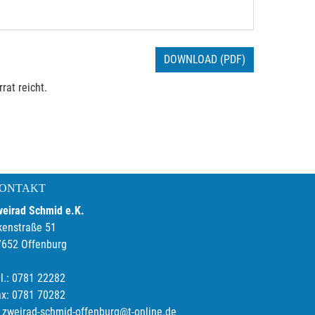
DOWNLOAD (PDF)
rat reicht.
ONTAKT
weirad Schmid e.K.
kenstraße 51
7652 Offenburg
l.: 0781 22282
ax: 0781 70282
zweirad-schmid-offenburg@t-online.de