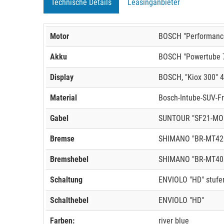
Technische Details
Leasinganbieter
Motor
BOSCH "Performance
Akku
BOSCH "Powertube 7
Display
BOSCH, "Kiox 300" 4
Material
Bosch-Intube-SUV-F
Gabel
SUNTOUR "SF21-MOBI
Bremse
SHIMANO "BR-MT42
Bremshebel
SHIMANO "BR-MT40
Schaltung
ENVIOLO "HD" stufe
Schalthebel
ENVIOLO "HD"
Farben:
river blue