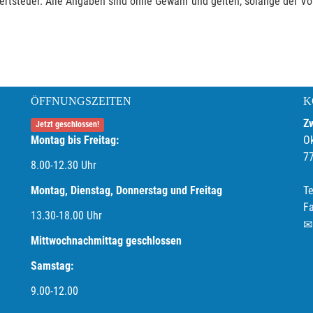
rtsteuer. Alle Angaben sind ohne Gewähr und gelten, solange der Vor
ÖFFNUNGSZEITEN
K
Z
Jetzt geschlossen!
Montag bis Freitag:
O
7
8.00-12.30 Uhr
Montag, Dienstag, Donnerstag und Freitag
Te
F
13.30-18.00
Uhr
Mittwochnachmittag geschlossen
Samstag:
9.00-12.00