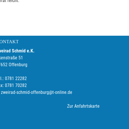
rat reicht.
ONTAKT
weirad Schmid e.K.
kenstraße 51
7652 Offenburg
l.: 0781 22282
ax: 0781 70282
zweirad-schmid-offenburg@t-online.de
Zur Anfahrtskarte