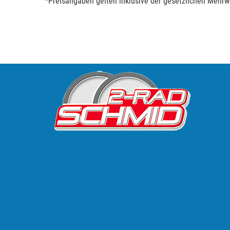
*Preisangaben gelten inklusive der gesetzlichen Mehrwe