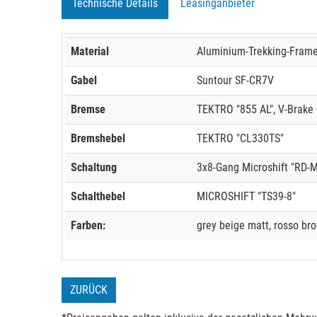
Technische Details
Leasinganbieter
Material
Aluminium-Trekking-Frame
Gabel
Suntour SF-CR7V
Bremse
TEKTRO "855 AL", V-Brake
Bremshebel
TEKTRO "CL330TS"
Schaltung
3x8-Gang Microshift "RD-
Schalthebel
MICROSHIFT "TS39-8"
Farben:
grey beige matt, rosso br
ZURÜCK