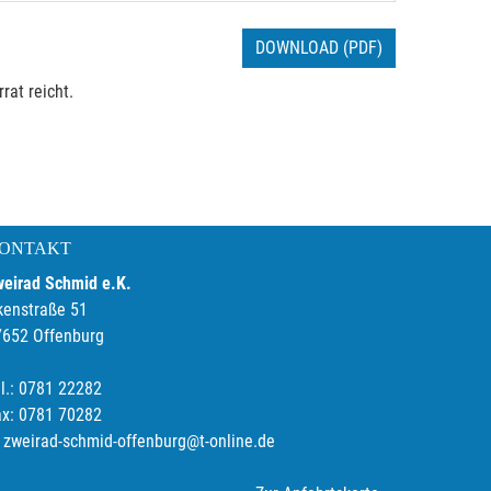
DOWNLOAD (PDF)
rat reicht.
ONTAKT
weirad Schmid e.K.
kenstraße 51
7652 Offenburg
l.: 0781 22282
ax: 0781 70282
zweirad-schmid-offenburg@t-online.de