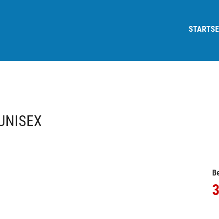
STARTSE
UNISEX
Be
3