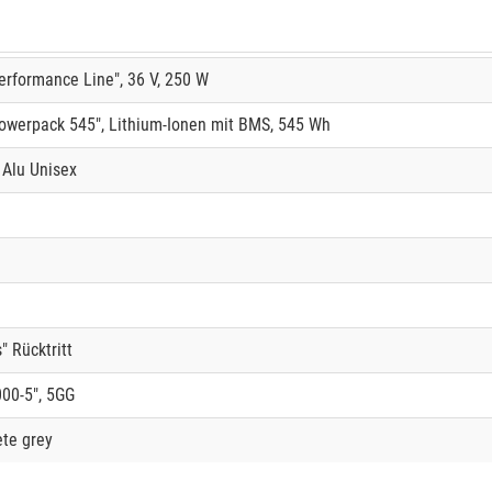
rformance Line", 36 V, 250 W
werpack 545", Lithium-Ionen mit BMS, 545 Wh
 Alu Unisex
 Rücktritt
00-5", 5GG
ete grey