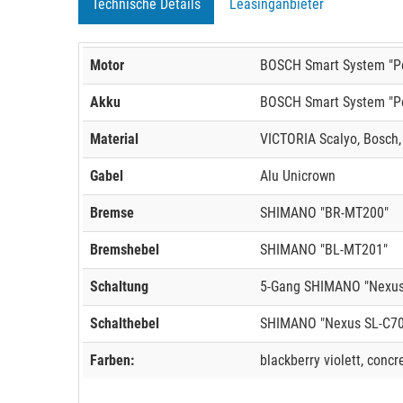
Technische Details
Leasinganbieter
Motor
BOSCH Smart System "Pe
Akku
BOSCH Smart System "Po
Material
VICTORIA Scalyo, Bosch,
Gabel
Alu Unicrown
Bremse
SHIMANO "BR-MT200"
Bremshebel
SHIMANO "BL-MT201"
Schaltung
5-Gang SHIMANO "Nexus"
Schalthebel
SHIMANO "Nexus SL-C70
Farben:
blackberry violett, concr