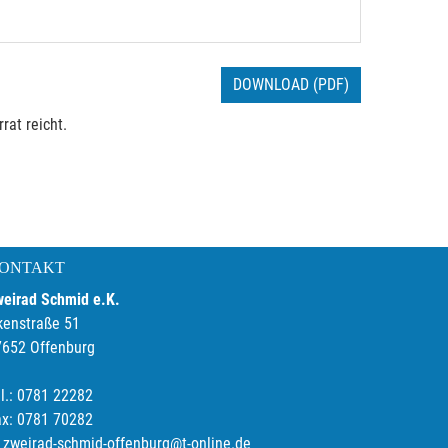
DOWNLOAD (PDF)
rat reicht.
ONTAKT
weirad Schmid e.K.
kenstraße 51
7652 Offenburg
l.: 0781 22282
ax: 0781 70282
zweirad-schmid-offenburg@t-online.de