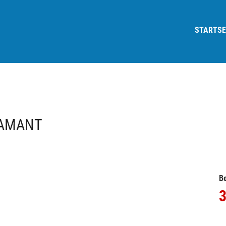
STARTSE
IAMANT
Be
3