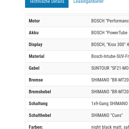
Technische Details
Leasinganbieter
Motor
BOSCH "Performance
Akku
BOSCH "PowerTube 6
Display
BOSCH, "Kiox 300" 4
Material
Bosch-Intube-SUV-F
Gabel
SUNTOUR "SF21-MOBI
Bremse
SHIMANO "BR-MT20
Bremshebel
SHIMANO "BR-MT20
Schaltung
1x9-Gang SHIMANO 
Schalthebel
SHIMANO "Cues"
Farben:
night black matt, sa