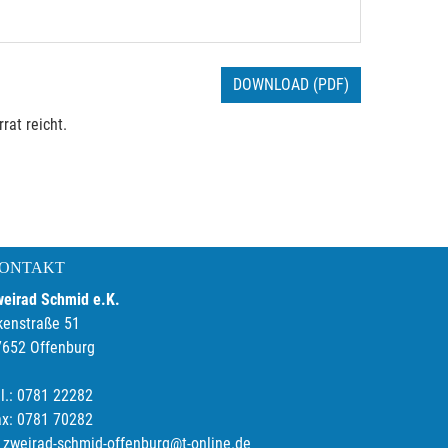
DOWNLOAD (PDF)
rat reicht.
ONTAKT
weirad Schmid e.K.
kenstraße 51
7652 Offenburg
l.: 0781 22282
ax: 0781 70282
zweirad-schmid-offenburg@t-online.de