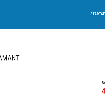
STARTSE
IAMANT
Be
4