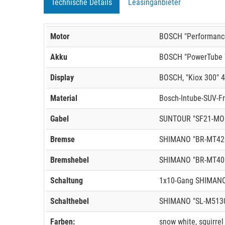
Technische Details
Leasinganbieter
Motor
BOSCH "Performance
Akku
BOSCH "PowerTube 7
Display
BOSCH, "Kiox 300" 4
Material
Bosch-Intube-SUV-F
Gabel
SUNTOUR "SF21-MOBI
Bremse
SHIMANO "BR-MT42
Bremshebel
SHIMANO "BR-MT40
Schaltung
1x10-Gang SHIMANO
Schalthebel
SHIMANO "SL-M5130
Farben:
snow white, squirrel