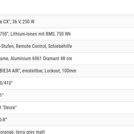
 CX", 36 V, 250 W
50", Lithium-Ionen mit BMS, 750 Wh
-Stufen, Remote Control, Schiebehilfe
rame, Aluminium 6061 Diamant 48 cm
E34 AIR", einstellbar, Lockout, 100mm
0/410"
1"
 "Deore"
-R"
 orange, terra grey matt