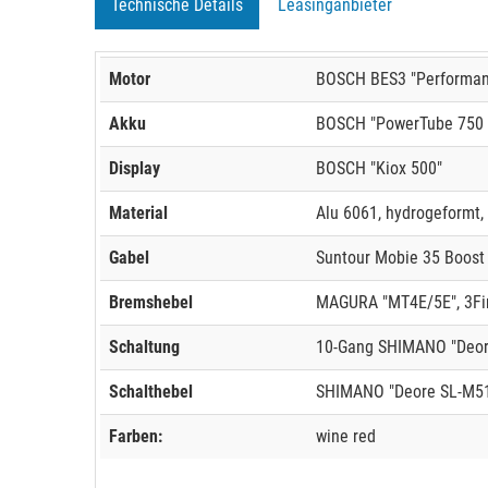
Technische Details
Leasinganbieter
Motor
BOSCH BES3 "Performanc
Akku
BOSCH "PowerTube 750 
Display
BOSCH "Kiox 500"
Material
Alu 6061, hydrogeformt
Gabel
Suntour Mobie 35 Boost
Bremshebel
MAGURA "MT4E/5E", 3Fi
Schaltung
10-Gang SHIMANO "Deor
Schalthebel
SHIMANO "Deore SL-M5
Farben:
wine red