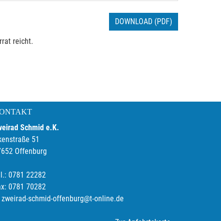
DOWNLOAD (PDF)
rat reicht.
ONTAKT
weirad Schmid e.K.
kenstraße 51
7652 Offenburg
l.: 0781 22282
ax: 0781 70282
zweirad-schmid-offenburg@t-online.de