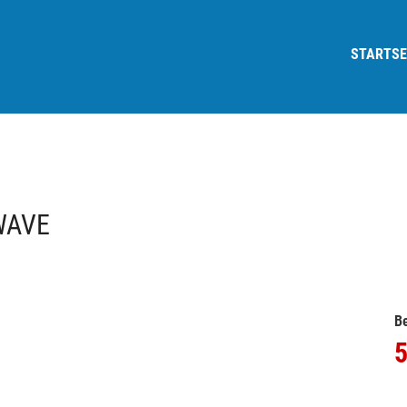
STARTSE
WAVE
Be
5