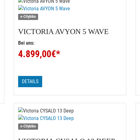
e-Citybike
VICTORIA
AVYON 5 WAVE
Bei uns:
4.899,00
€*
DETAILS
e-Citybike