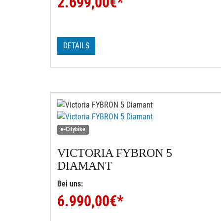
2.699,00
€*
DETAILS
e-Citybike
VICTORIA
FYBRON 5
DIAMANT
Bei uns:
6.990,00
€*