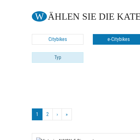
WÄHLEN SIE DIE KAT
Citybikes
e-Citybikes
Typ
1
2
›
»