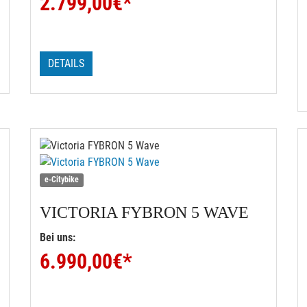
2.799,00
€*
DETAILS
e-Citybike
VICTORIA
FYBRON 5 WAVE
Bei uns:
6.990,00
€*