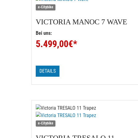
e-Citybike
VICTORIA
MANOC 7 WAVE
Bei uns:
5.499,00
€*
DETAILS
e-Citybike