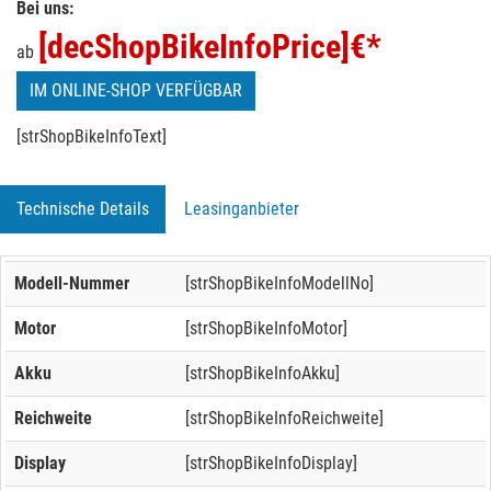
Bei uns:
[decShopBikeInfoPrice]
€*
ab
IM ONLINE-SHOP VERFÜGBAR
[strShopBikeInfoText]
Technische Details
Leasinganbieter
Modell-Nummer
[strShopBikeInfoModellNo]
Motor
[strShopBikeInfoMotor]
Akku
[strShopBikeInfoAkku]
Reichweite
[strShopBikeInfoReichweite]
Display
[strShopBikeInfoDisplay]