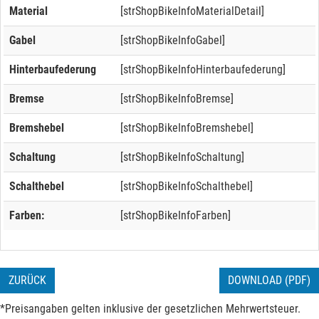
Material
[strShopBikeInfoMaterialDetail]
Gabel
[strShopBikeInfoGabel]
Hinterbaufederung
[strShopBikeInfoHinterbaufederung]
Bremse
[strShopBikeInfoBremse]
Bremshebel
[strShopBikeInfoBremshebel]
Schaltung
[strShopBikeInfoSchaltung]
Schalthebel
[strShopBikeInfoSchalthebel]
Farben:
[strShopBikeInfoFarben]
ZURÜCK
DOWNLOAD (PDF)
*Preisangaben gelten inklusive der gesetzlichen Mehrwertsteuer.