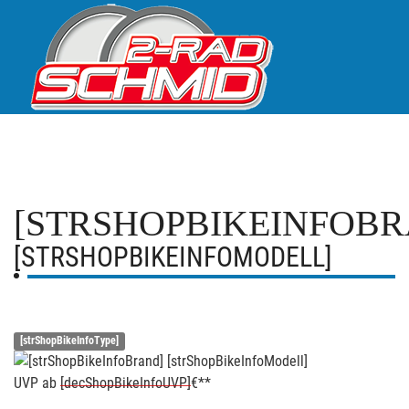
[STRSHOPBIKEINFOBR
[STRSHOPBIKEINFOMODELL]
[strShopBikeInfoType]
UVP
ab
[decShopBikeInfoUVP]
€**