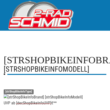
[STRSHOPBIKEINFOBR
[STRSHOPBIKEINFOMODELL]
[strShopBikeInfoType]
UVP
ab
[decShopBikeInfoUVP]
€**