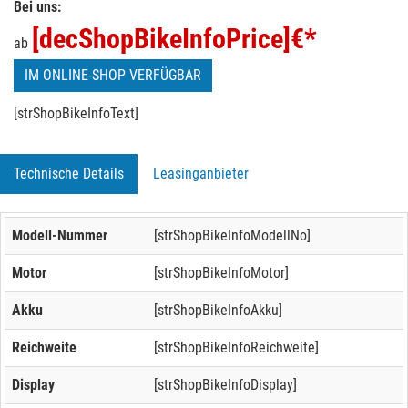
Bei uns:
[decShopBikeInfoPrice]
€*
ab
IM ONLINE-SHOP VERFÜGBAR
[strShopBikeInfoText]
Technische Details
Leasinganbieter
Modell-Nummer
[strShopBikeInfoModellNo]
Motor
[strShopBikeInfoMotor]
Akku
[strShopBikeInfoAkku]
Reichweite
[strShopBikeInfoReichweite]
Display
[strShopBikeInfoDisplay]