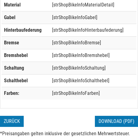
Material
[strShopBikeInfoMaterialDetail]
Gabel
[strShopBikeInfoGabel]
Hinterbaufederung
[strShopBikeInfoHinterbaufederung]
Bremse
[strShopBikeInfoBremse]
Bremshebel
[strShopBikeInfoBremshebel]
Schaltung
[strShopBikeInfoSchaltung]
Schalthebel
[strShopBikeInfoSchalthebel]
Farben:
[strShopBikeInfoFarben]
ZURÜCK
DOWNLOAD (PDF)
*Preisangaben gelten inklusive der gesetzlichen Mehrwertsteuer.