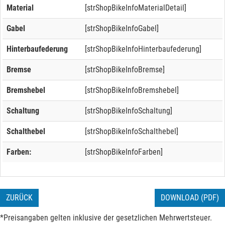
Material
[strShopBikeInfoMaterialDetail]
Gabel
[strShopBikeInfoGabel]
Hinterbaufederung
[strShopBikeInfoHinterbaufederung]
Bremse
[strShopBikeInfoBremse]
Bremshebel
[strShopBikeInfoBremshebel]
Schaltung
[strShopBikeInfoSchaltung]
Schalthebel
[strShopBikeInfoSchalthebel]
Farben:
[strShopBikeInfoFarben]
ZURÜCK
DOWNLOAD (PDF)
*Preisangaben gelten inklusive der gesetzlichen Mehrwertsteuer.