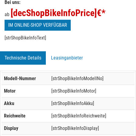
Bei uns:
[decShopBikeInfoPrice]
€*
ab
IM ONLINE-SHOP VERFÜGBAR
[strShopBikeInfoText]
Technische Details
Leasinganbieter
Modell-Nummer
[strShopBikeInfoModellNo]
Motor
[strShopBikeInfoMotor]
Akku
[strShopBikeInfoAkku]
Reichweite
[strShopBikeInfoReichweite]
Display
[strShopBikeInfoDisplay]