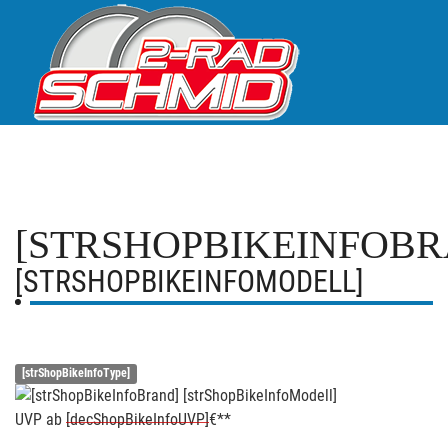
[STRSHOPBIKEINFOBR
[STRSHOPBIKEINFOMODELL]
[strShopBikeInfoType]
UVP
ab
[decShopBikeInfoUVP]
€**