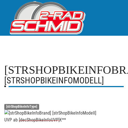
[STRSHOPBIKEINFOBR
[STRSHOPBIKEINFOMODELL]
[strShopBikeInfoType]
UVP
ab
[decShopBikeInfoUVP]
€**