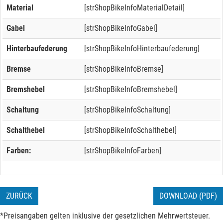
Material
[strShopBikeInfoMaterialDetail]
Gabel
[strShopBikeInfoGabel]
Hinterbaufederung
[strShopBikeInfoHinterbaufederung]
Bremse
[strShopBikeInfoBremse]
Bremshebel
[strShopBikeInfoBremshebel]
Schaltung
[strShopBikeInfoSchaltung]
Schalthebel
[strShopBikeInfoSchalthebel]
Farben:
[strShopBikeInfoFarben]
ZURÜCK
DOWNLOAD (PDF)
*Preisangaben gelten inklusive der gesetzlichen Mehrwertsteuer.