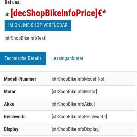
Bei uns:
[decShopBikeInfoPrice]
€*
ab
IM ONLINE-SHOP VERFÜGBAR
[strShopBikeInfoText]
Technische Details
Leasinganbieter
Modell-Nummer
[strShopBikeInfoModellNo]
Motor
[strShopBikeInfoMotor]
Akku
[strShopBikeInfoAkku]
Reichweite
[strShopBikeInfoReichweite]
Display
[strShopBikeInfoDisplay]