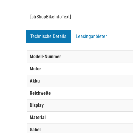
[strShopBikeInfoText]
Technische Details
Leasinganbieter
Modell-Nummer
Motor
Akku
Reichweite
Display
Material
Gabel