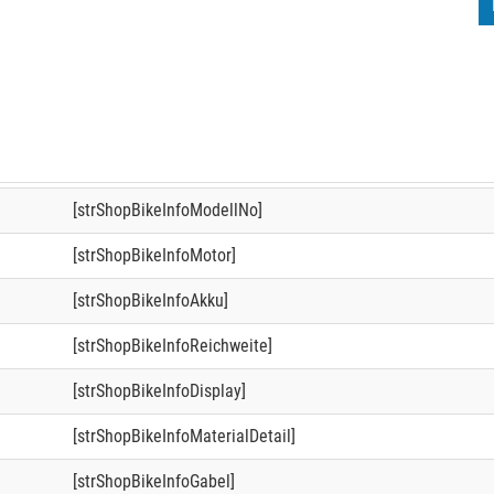
[strShopBikeInfoModellNo]
[strShopBikeInfoMotor]
[strShopBikeInfoAkku]
[strShopBikeInfoReichweite]
[strShopBikeInfoDisplay]
[strShopBikeInfoMaterialDetail]
[strShopBikeInfoGabel]