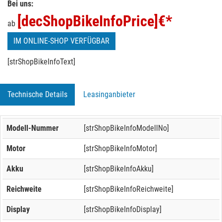
Bei uns:
[decShopBikeInfoPrice]
€*
ab
IM ONLINE-SHOP VERFÜGBAR
[strShopBikeInfoText]
Technische Details
Leasinganbieter
Modell-Nummer
[strShopBikeInfoModellNo]
Motor
[strShopBikeInfoMotor]
Akku
[strShopBikeInfoAkku]
Reichweite
[strShopBikeInfoReichweite]
Display
[strShopBikeInfoDisplay]