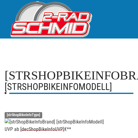
[STRSHOPBIKEINFOBR
[STRSHOPBIKEINFOMODELL]
[strShopBikeInfoType]
UVP
ab
[decShopBikeInfoUVP]
€**