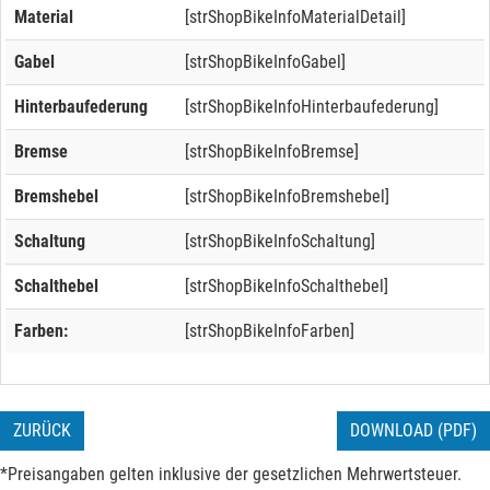
Material
[strShopBikeInfoMaterialDetail]
Gabel
[strShopBikeInfoGabel]
Hinterbaufederung
[strShopBikeInfoHinterbaufederung]
Bremse
[strShopBikeInfoBremse]
Bremshebel
[strShopBikeInfoBremshebel]
Schaltung
[strShopBikeInfoSchaltung]
Schalthebel
[strShopBikeInfoSchalthebel]
Farben:
[strShopBikeInfoFarben]
ZURÜCK
DOWNLOAD (PDF)
*Preisangaben gelten inklusive der gesetzlichen Mehrwertsteuer.