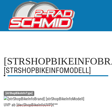
[STRSHOPBIKEINFOBR
[STRSHOPBIKEINFOMODELL]
[strShopBikeInfoType]
UVP
ab
[decShopBikeInfoUVP]
€**