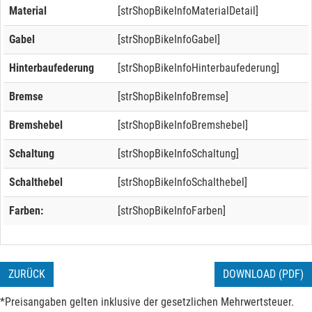
Material
[strShopBikeInfoMaterialDetail]
Gabel
[strShopBikeInfoGabel]
Hinterbaufederung
[strShopBikeInfoHinterbaufederung]
Bremse
[strShopBikeInfoBremse]
Bremshebel
[strShopBikeInfoBremshebel]
Schaltung
[strShopBikeInfoSchaltung]
Schalthebel
[strShopBikeInfoSchalthebel]
Farben:
[strShopBikeInfoFarben]
ZURÜCK
DOWNLOAD (PDF)
*Preisangaben gelten inklusive der gesetzlichen Mehrwertsteuer.