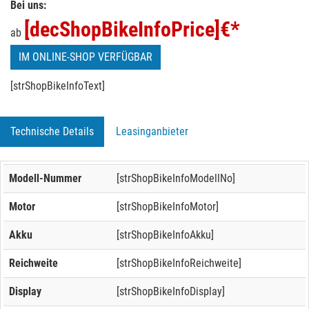
Bei uns:
[decShopBikeInfoPrice]
€*
ab
IM ONLINE-SHOP VERFÜGBAR
[strShopBikeInfoText]
Technische Details
Leasinganbieter
Modell-Nummer
[strShopBikeInfoModellNo]
Motor
[strShopBikeInfoMotor]
Akku
[strShopBikeInfoAkku]
Reichweite
[strShopBikeInfoReichweite]
Display
[strShopBikeInfoDisplay]