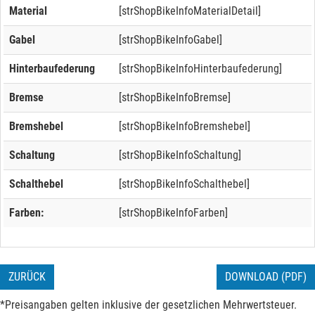
Material
[strShopBikeInfoMaterialDetail]
Gabel
[strShopBikeInfoGabel]
Hinterbaufederung
[strShopBikeInfoHinterbaufederung]
Bremse
[strShopBikeInfoBremse]
Bremshebel
[strShopBikeInfoBremshebel]
Schaltung
[strShopBikeInfoSchaltung]
Schalthebel
[strShopBikeInfoSchalthebel]
Farben:
[strShopBikeInfoFarben]
ZURÜCK
DOWNLOAD (PDF)
*Preisangaben gelten inklusive der gesetzlichen Mehrwertsteuer.