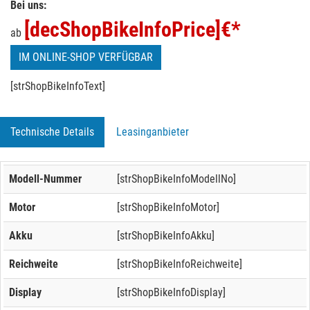
Bei uns:
[decShopBikeInfoPrice]
€*
ab
IM ONLINE-SHOP VERFÜGBAR
[strShopBikeInfoText]
Technische Details
Leasinganbieter
Modell-Nummer
[strShopBikeInfoModellNo]
Motor
[strShopBikeInfoMotor]
Akku
[strShopBikeInfoAkku]
Reichweite
[strShopBikeInfoReichweite]
Display
[strShopBikeInfoDisplay]