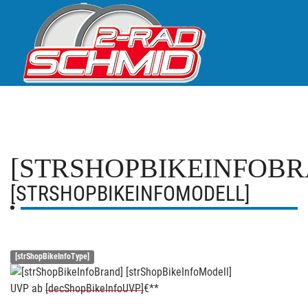
[STRSHOPBIKEINFOBR
[STRSHOPBIKEINFOMODELL]
[strShopBikeInfoType]
UVP
ab
[decShopBikeInfoUVP]
€**