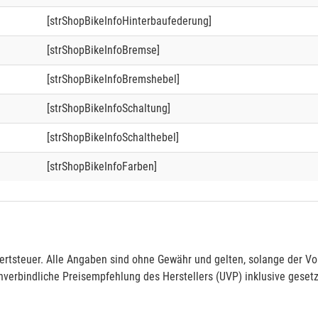
[strShopBikeInfoHinterbaufederung]
[strShopBikeInfoBremse]
[strShopBikeInfoBremshebel]
[strShopBikeInfoSchaltung]
[strShopBikeInfoSchalthebel]
[strShopBikeInfoFarben]
rtsteuer. Alle Angaben sind ohne Gewähr und gelten, solange der Vor
verbindliche Preisempfehlung des Herstellers (UVP) inklusive gesetz