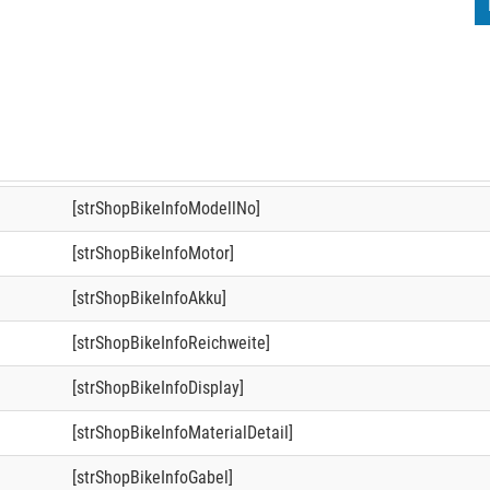
[strShopBikeInfoModellNo]
[strShopBikeInfoMotor]
[strShopBikeInfoAkku]
[strShopBikeInfoReichweite]
[strShopBikeInfoDisplay]
[strShopBikeInfoMaterialDetail]
[strShopBikeInfoGabel]