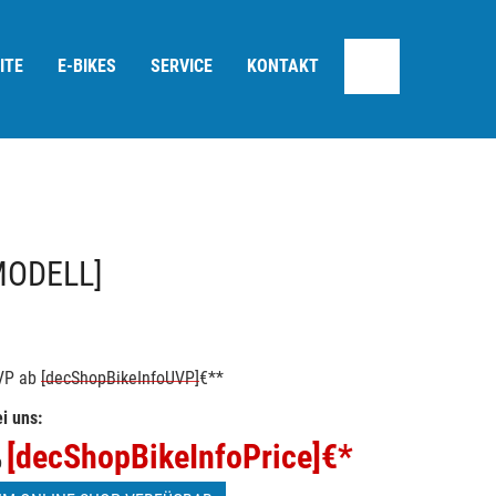
ITE
E-BIKES
SERVICE
KONTAKT
MODELL]
VP
ab
[decShopBikeInfoUVP]
€**
i uns:
[decShopBikeInfoPrice]
€*
b