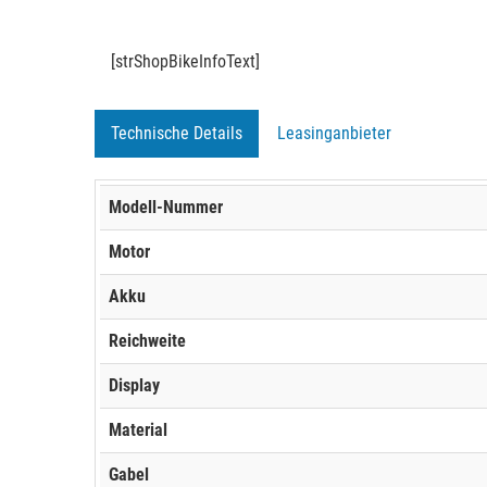
[strShopBikeInfoText]
Technische Details
Leasinganbieter
Modell-Nummer
Motor
Akku
Reichweite
Display
Material
Gabel