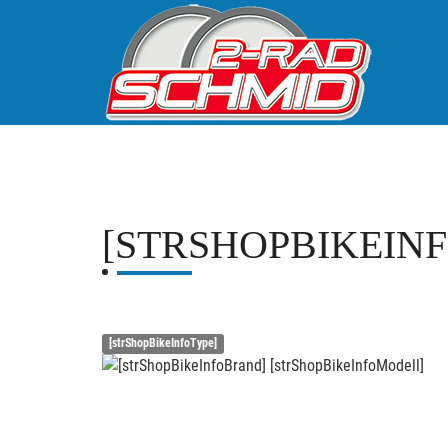
[STRSHOPBIKEIN
[strShopBikeInfoType]