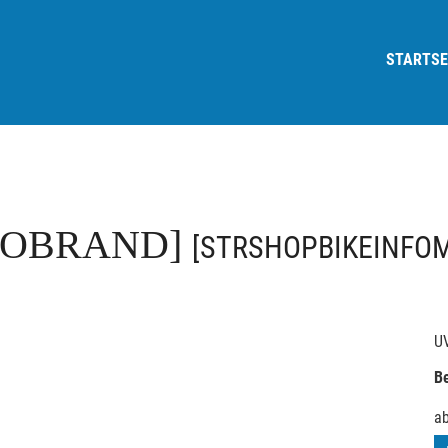
STARTSE
FOBRAND]
[STRSHOPBIKEINFO
U
Be
a