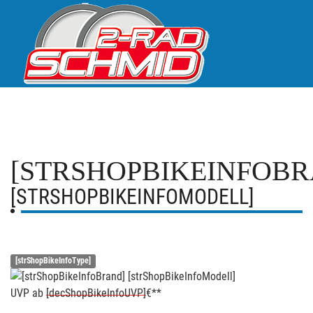
[STRSHOPBIKEINFOBR
[STRSHOPBIKEINFOMODELL]
[strShopBikeInfoType]
UVP
ab
[decShopBikeInfoUVP]
€**