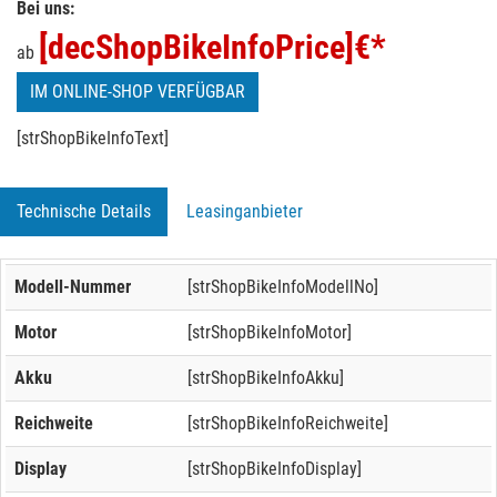
Bei uns:
[decShopBikeInfoPrice]
€*
ab
IM ONLINE-SHOP VERFÜGBAR
[strShopBikeInfoText]
Technische Details
Leasinganbieter
Modell-Nummer
[strShopBikeInfoModellNo]
Motor
[strShopBikeInfoMotor]
Akku
[strShopBikeInfoAkku]
Reichweite
[strShopBikeInfoReichweite]
Display
[strShopBikeInfoDisplay]