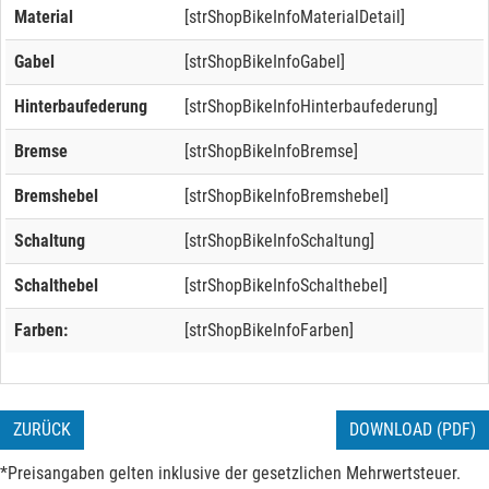
Material
[strShopBikeInfoMaterialDetail]
Gabel
[strShopBikeInfoGabel]
Hinterbaufederung
[strShopBikeInfoHinterbaufederung]
Bremse
[strShopBikeInfoBremse]
Bremshebel
[strShopBikeInfoBremshebel]
Schaltung
[strShopBikeInfoSchaltung]
Schalthebel
[strShopBikeInfoSchalthebel]
Farben:
[strShopBikeInfoFarben]
ZURÜCK
DOWNLOAD (PDF)
*Preisangaben gelten inklusive der gesetzlichen Mehrwertsteuer.