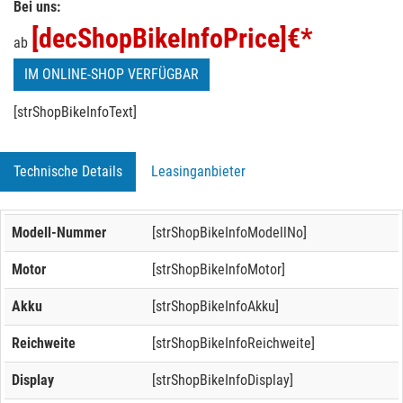
Bei uns:
[decShopBikeInfoPrice]
€*
ab
IM ONLINE-SHOP VERFÜGBAR
[strShopBikeInfoText]
Technische Details
Leasinganbieter
Modell-Nummer
[strShopBikeInfoModellNo]
Motor
[strShopBikeInfoMotor]
Akku
[strShopBikeInfoAkku]
Reichweite
[strShopBikeInfoReichweite]
Display
[strShopBikeInfoDisplay]