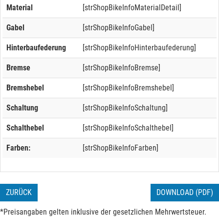
Material
[strShopBikeInfoMaterialDetail]
Gabel
[strShopBikeInfoGabel]
Hinterbaufederung
[strShopBikeInfoHinterbaufederung]
Bremse
[strShopBikeInfoBremse]
Bremshebel
[strShopBikeInfoBremshebel]
Schaltung
[strShopBikeInfoSchaltung]
Schalthebel
[strShopBikeInfoSchalthebel]
Farben:
[strShopBikeInfoFarben]
ZURÜCK
DOWNLOAD (PDF)
*Preisangaben gelten inklusive der gesetzlichen Mehrwertsteuer.