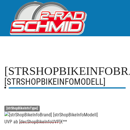
[STRSHOPBIKEINFOBR
[STRSHOPBIKEINFOMODELL]
[strShopBikeInfoType]
UVP
ab
[decShopBikeInfoUVP]
€**