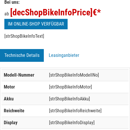
Bei uns:
[decShopBikeInfoPrice]
€*
ab
IM ONLINE-SHOP VERFÜGBAR
[strShopBikeInfoText]
Technische Details
Leasinganbieter
Modell-Nummer
[strShopBikeInfoModellNo]
Motor
[strShopBikeInfoMotor]
Akku
[strShopBikeInfoAkku]
Reichweite
[strShopBikeInfoReichweite]
Display
[strShopBikeInfoDisplay]