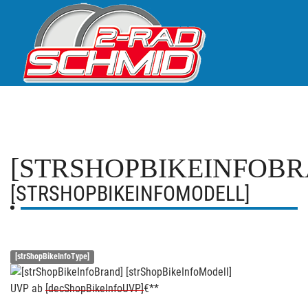
[STRSHOPBIKEINFOBR
[STRSHOPBIKEINFOMODELL]
[strShopBikeInfoType]
UVP
ab
[decShopBikeInfoUVP]
€**