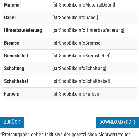
Material
[strShopBikeInfoMaterialDetail]
Gabel
[strShopBikeInfoGabel]
Hinterbaufederung
[strShopBikeInfoHinterbaufederung]
Bremse
[strShopBikeInfoBremse]
Bremshebel
[strShopBikeInfoBremshebel]
Schaltung
[strShopBikeInfoSchaltung]
Schalthebel
[strShopBikeInfoSchalthebel]
Farben:
[strShopBikeInfoFarben]
ZURÜCK
DOWNLOAD (PDF)
*Preisangaben gelten inklusive der gesetzlichen Mehrwertsteuer.