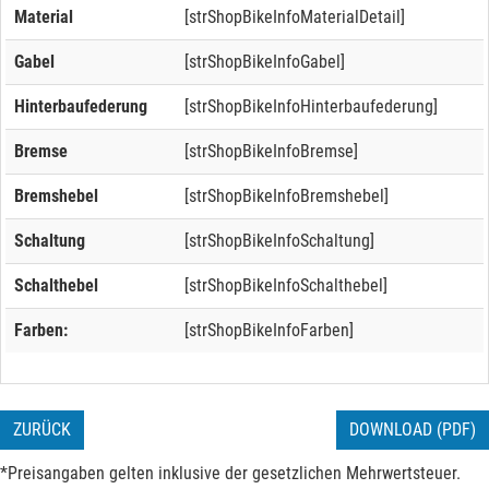
Material
[strShopBikeInfoMaterialDetail]
Gabel
[strShopBikeInfoGabel]
Hinterbaufederung
[strShopBikeInfoHinterbaufederung]
Bremse
[strShopBikeInfoBremse]
Bremshebel
[strShopBikeInfoBremshebel]
Schaltung
[strShopBikeInfoSchaltung]
Schalthebel
[strShopBikeInfoSchalthebel]
Farben:
[strShopBikeInfoFarben]
ZURÜCK
DOWNLOAD (PDF)
*Preisangaben gelten inklusive der gesetzlichen Mehrwertsteuer.