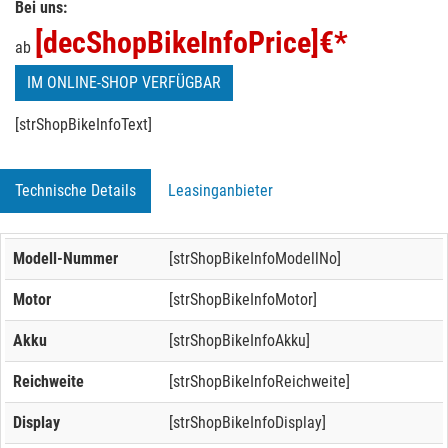
Bei uns:
[decShopBikeInfoPrice]
€*
ab
IM ONLINE-SHOP VERFÜGBAR
[strShopBikeInfoText]
Technische Details
Leasinganbieter
Modell-Nummer
[strShopBikeInfoModellNo]
Motor
[strShopBikeInfoMotor]
Akku
[strShopBikeInfoAkku]
Reichweite
[strShopBikeInfoReichweite]
Display
[strShopBikeInfoDisplay]