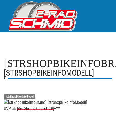
[STRSHOPBIKEINFOBR
[STRSHOPBIKEINFOMODELL]
[strShopBikeInfoType]
UVP
ab
[decShopBikeInfoUVP]
€**