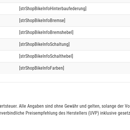
[strShopBikeInfoHinterbaufederung]
[strShopBikeInfoBremse]
[strShopBikeInfoBremshebel]
[strShopBikeInfoSchaltung]
[strShopBikeInfoSchalthebel]
[strShopBikeInfoFarben]
rtsteuer. Alle Angaben sind ohne Gewähr und gelten, solange der Vor
verbindliche Preisempfehlung des Herstellers (UVP) inklusive gesetz