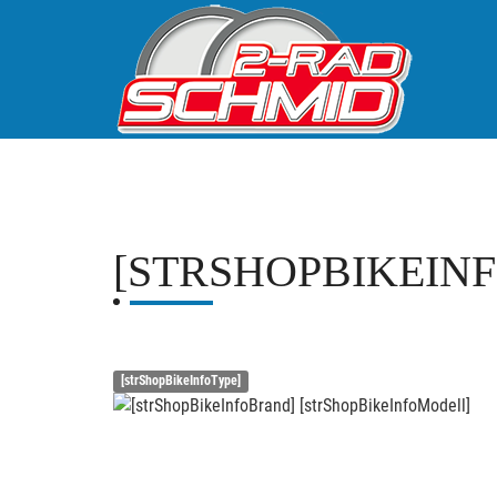
[STRSHOPBIKEIN
[strShopBikeInfoType]