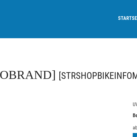
STARTSE
FOBRAND]
[STRSHOPBIKEINFO
U
Be
a