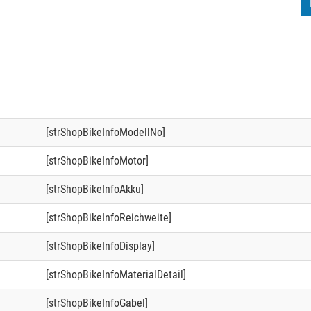
[strShopBikeInfoModellNo]
[strShopBikeInfoMotor]
[strShopBikeInfoAkku]
[strShopBikeInfoReichweite]
[strShopBikeInfoDisplay]
[strShopBikeInfoMaterialDetail]
[strShopBikeInfoGabel]