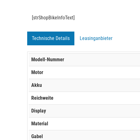
[strShopBikeInfoText]
Technische Details
Leasinganbieter
Modell-Nummer
Motor
Akku
Reichweite
Display
Material
Gabel