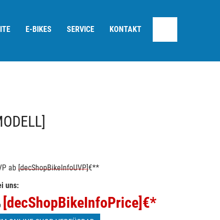
ITE
E-BIKES
SERVICE
KONTAKT
MODELL]
VP
ab
[decShopBikeInfoUVP]
€**
i uns:
[decShopBikeInfoPrice]
€*
b