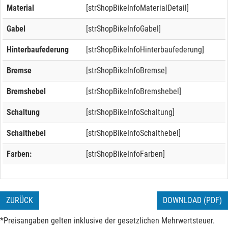
Material
[strShopBikeInfoMaterialDetail]
Gabel
[strShopBikeInfoGabel]
Hinterbaufederung
[strShopBikeInfoHinterbaufederung]
Bremse
[strShopBikeInfoBremse]
Bremshebel
[strShopBikeInfoBremshebel]
Schaltung
[strShopBikeInfoSchaltung]
Schalthebel
[strShopBikeInfoSchalthebel]
Farben:
[strShopBikeInfoFarben]
ZURÜCK
DOWNLOAD (PDF)
*Preisangaben gelten inklusive der gesetzlichen Mehrwertsteuer.