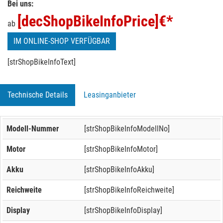
Bei uns:
[decShopBikeInfoPrice]
€*
ab
IM ONLINE-SHOP VERFÜGBAR
[strShopBikeInfoText]
Technische Details
Leasinganbieter
Modell-Nummer
[strShopBikeInfoModellNo]
Motor
[strShopBikeInfoMotor]
Akku
[strShopBikeInfoAkku]
Reichweite
[strShopBikeInfoReichweite]
Display
[strShopBikeInfoDisplay]