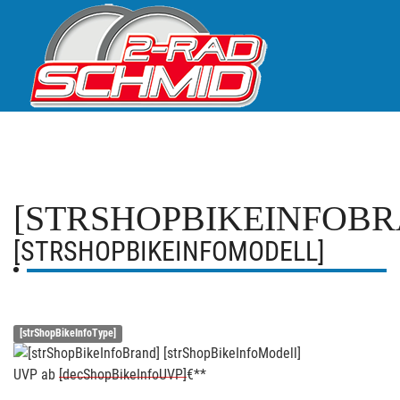
[STRSHOPBIKEINFOBR
[STRSHOPBIKEINFOMODELL]
[strShopBikeInfoType]
UVP
ab
[decShopBikeInfoUVP]
€**