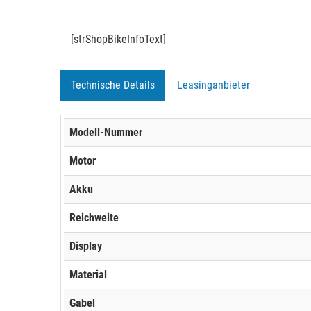
[strShopBikeInfoText]
Technische Details
Leasinganbieter
Modell-Nummer
Motor
Akku
Reichweite
Display
Material
Gabel