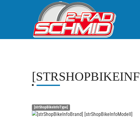
[STRSHOPBIKEIN
[strShopBikeInfoType]