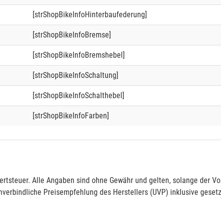
[strShopBikeInfoHinterbaufederung]
[strShopBikeInfoBremse]
[strShopBikeInfoBremshebel]
[strShopBikeInfoSchaltung]
[strShopBikeInfoSchalthebel]
[strShopBikeInfoFarben]
rtsteuer. Alle Angaben sind ohne Gewähr und gelten, solange der Vor
verbindliche Preisempfehlung des Herstellers (UVP) inklusive gesetz