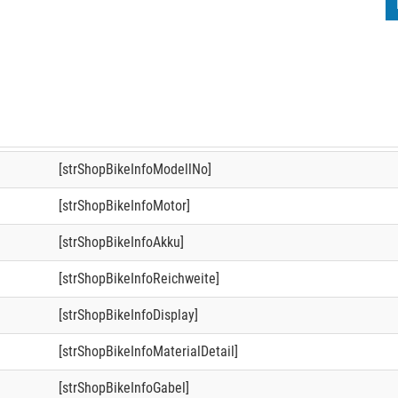
[strShopBikeInfoModellNo]
[strShopBikeInfoMotor]
[strShopBikeInfoAkku]
[strShopBikeInfoReichweite]
[strShopBikeInfoDisplay]
[strShopBikeInfoMaterialDetail]
[strShopBikeInfoGabel]