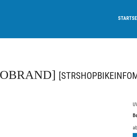
STARTSE
FOBRAND]
[STRSHOPBIKEINFO
U
Be
a