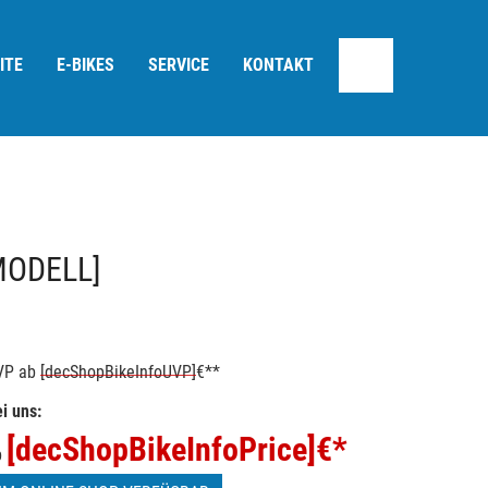
ITE
E-BIKES
SERVICE
KONTAKT
MODELL]
VP
ab
[decShopBikeInfoUVP]
€**
i uns:
[decShopBikeInfoPrice]
€*
b