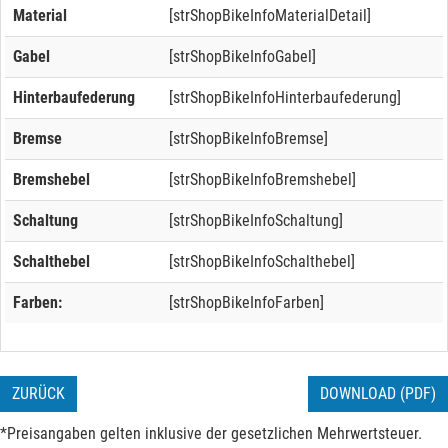
Material
[strShopBikeInfoMaterialDetail]
Gabel
[strShopBikeInfoGabel]
Hinterbaufederung
[strShopBikeInfoHinterbaufederung]
Bremse
[strShopBikeInfoBremse]
Bremshebel
[strShopBikeInfoBremshebel]
Schaltung
[strShopBikeInfoSchaltung]
Schalthebel
[strShopBikeInfoSchalthebel]
Farben:
[strShopBikeInfoFarben]
ZURÜCK
DOWNLOAD (PDF)
*Preisangaben gelten inklusive der gesetzlichen Mehrwertsteuer.