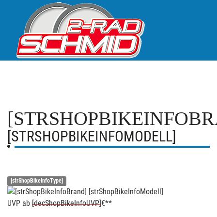
[STRSHOPBIKEINFOBR
[STRSHOPBIKEINFOMODELL]
[strShopBikeInfoType]
UVP
ab
[decShopBikeInfoUVP]
€**