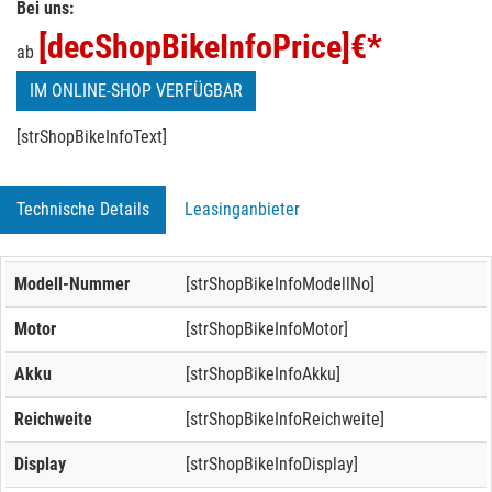
Bei uns:
[decShopBikeInfoPrice]
€*
ab
IM ONLINE-SHOP VERFÜGBAR
[strShopBikeInfoText]
Technische Details
Leasinganbieter
Modell-Nummer
[strShopBikeInfoModellNo]
Motor
[strShopBikeInfoMotor]
Akku
[strShopBikeInfoAkku]
Reichweite
[strShopBikeInfoReichweite]
Display
[strShopBikeInfoDisplay]