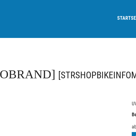
STARTSE
FOBRAND]
[STRSHOPBIKEINFO
U
Be
a