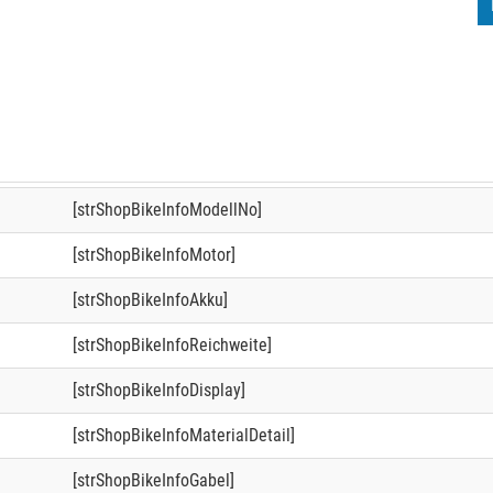
[strShopBikeInfoModellNo]
[strShopBikeInfoMotor]
[strShopBikeInfoAkku]
[strShopBikeInfoReichweite]
[strShopBikeInfoDisplay]
[strShopBikeInfoMaterialDetail]
[strShopBikeInfoGabel]