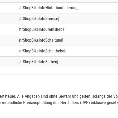
[strShopBikeInfoHinterbaufederung]
[strShopBikeInfoBremse]
[strShopBikeInfoBremshebel]
[strShopBikeInfoSchaltung]
[strShopBikeInfoSchalthebel]
[strShopBikeInfoFarben]
rtsteuer. Alle Angaben sind ohne Gewähr und gelten, solange der Vor
verbindliche Preisempfehlung des Herstellers (UVP) inklusive gesetz