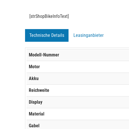
[strShopBikeInfoText]
Technische Details
Leasinganbieter
Modell-Nummer
Motor
Akku
Reichweite
Display
Material
Gabel