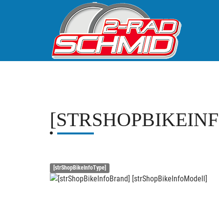
[STRSHOPBIKEIN
[strShopBikeInfoType]