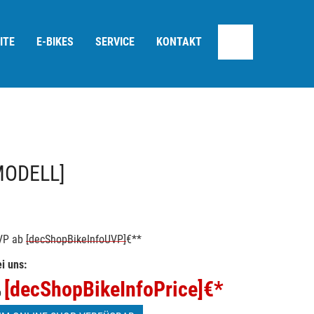
ITE
E-BIKES
SERVICE
KONTAKT
MODELL]
VP
ab
[decShopBikeInfoUVP]
€**
i uns:
[decShopBikeInfoPrice]
€*
b