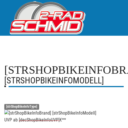
[STRSHOPBIKEINFOBR
[STRSHOPBIKEINFOMODELL]
[strShopBikeInfoType]
UVP
ab
[decShopBikeInfoUVP]
€**