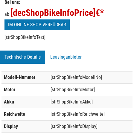
Bei uns:
[decShopBikeInfoPrice]
€*
ab
IM ONLINE-SHOP VERFÜGBAR
[strShopBikeInfoText]
Technische Details
Leasinganbieter
Modell-Nummer
[strShopBikeInfoModellNo]
Motor
[strShopBikeInfoMotor]
Akku
[strShopBikeInfoAkku]
Reichweite
[strShopBikeInfoReichweite]
Display
[strShopBikeInfoDisplay]