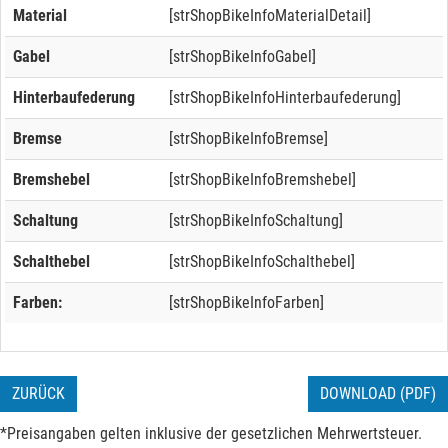
Material
[strShopBikeInfoMaterialDetail]
Gabel
[strShopBikeInfoGabel]
Hinterbaufederung
[strShopBikeInfoHinterbaufederung]
Bremse
[strShopBikeInfoBremse]
Bremshebel
[strShopBikeInfoBremshebel]
Schaltung
[strShopBikeInfoSchaltung]
Schalthebel
[strShopBikeInfoSchalthebel]
Farben:
[strShopBikeInfoFarben]
ZURÜCK
DOWNLOAD (PDF)
*Preisangaben gelten inklusive der gesetzlichen Mehrwertsteuer.