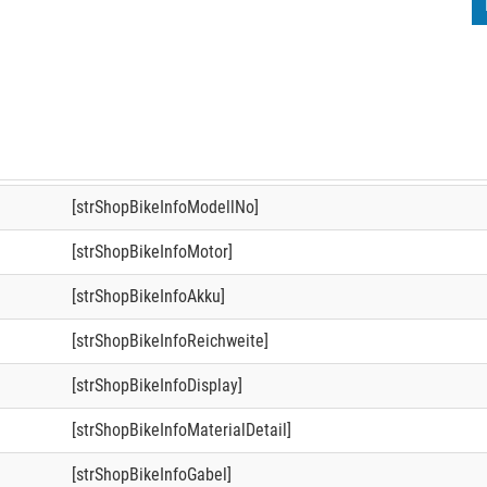
[strShopBikeInfoModellNo]
[strShopBikeInfoMotor]
[strShopBikeInfoAkku]
[strShopBikeInfoReichweite]
[strShopBikeInfoDisplay]
[strShopBikeInfoMaterialDetail]
[strShopBikeInfoGabel]