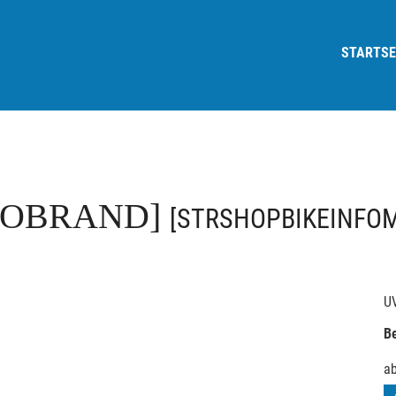
STARTSE
FOBRAND]
[STRSHOPBIKEINFO
U
Be
a