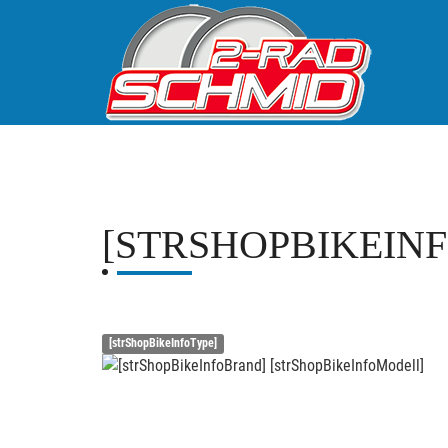
[STRSHOPBIKEIN
[strShopBikeInfoType]