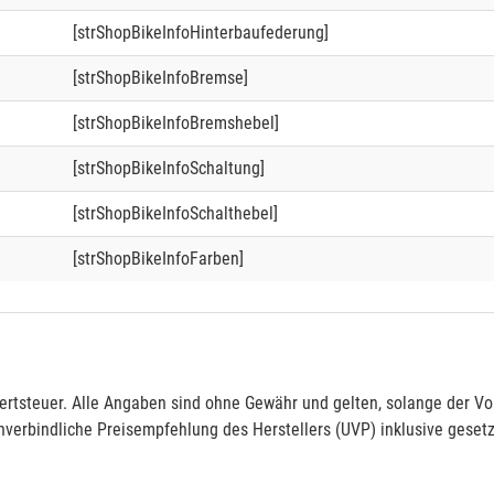
[strShopBikeInfoHinterbaufederung]
[strShopBikeInfoBremse]
[strShopBikeInfoBremshebel]
[strShopBikeInfoSchaltung]
[strShopBikeInfoSchalthebel]
[strShopBikeInfoFarben]
rtsteuer. Alle Angaben sind ohne Gewähr und gelten, solange der Vor
verbindliche Preisempfehlung des Herstellers (UVP) inklusive gesetz