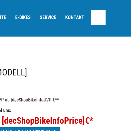
ITE
E-BIKES
SERVICE
KONTAKT
MODELL]
VP
ab
[decShopBikeInfoUVP]
€**
i uns:
[decShopBikeInfoPrice]
€*
b