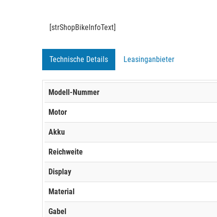
[strShopBikeInfoText]
Technische Details
Leasinganbieter
Modell-Nummer
Motor
Akku
Reichweite
Display
Material
Gabel