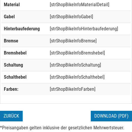
Material
[strShopBikeInfoMaterialDetail]
Gabel
[strShopBikeInfoGabel]
Hinterbaufederung
[strShopBikeInfoHinterbaufederung]
Bremse
[strShopBikeInfoBremse]
Bremshebel
[strShopBikeInfoBremshebel]
Schaltung
[strShopBikeInfoSchaltung]
Schalthebel
[strShopBikeInfoSchalthebel]
Farben:
[strShopBikeInfoFarben]
ZURÜCK
DOWNLOAD (PDF)
*Preisangaben gelten inklusive der gesetzlichen Mehrwertsteuer.