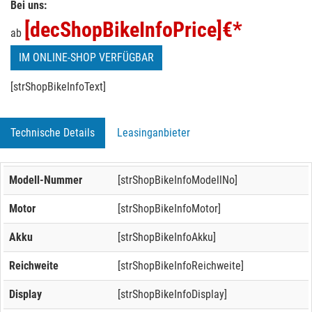
Bei uns:
[decShopBikeInfoPrice]
€*
ab
IM ONLINE-SHOP VERFÜGBAR
[strShopBikeInfoText]
Technische Details
Leasinganbieter
Modell-Nummer
[strShopBikeInfoModellNo]
Motor
[strShopBikeInfoMotor]
Akku
[strShopBikeInfoAkku]
Reichweite
[strShopBikeInfoReichweite]
Display
[strShopBikeInfoDisplay]