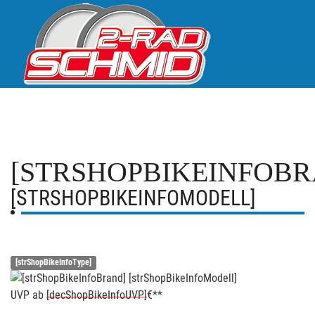
[STRSHOPBIKEINFOBR
[STRSHOPBIKEINFOMODELL]
[strShopBikeInfoType]
UVP
ab
[decShopBikeInfoUVP]
€**