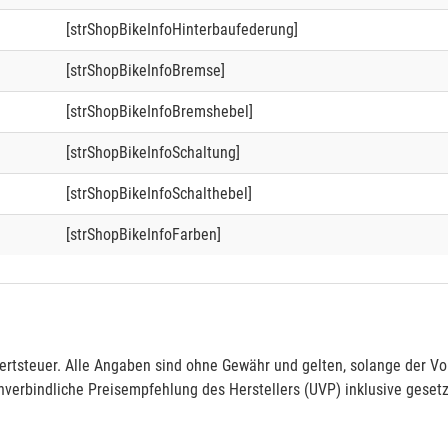
[strShopBikeInfoHinterbaufederung]
[strShopBikeInfoBremse]
[strShopBikeInfoBremshebel]
[strShopBikeInfoSchaltung]
[strShopBikeInfoSchalthebel]
[strShopBikeInfoFarben]
rtsteuer. Alle Angaben sind ohne Gewähr und gelten, solange der Vor
verbindliche Preisempfehlung des Herstellers (UVP) inklusive gesetz