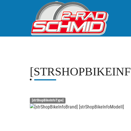
[STRSHOPBIKEIN
[strShopBikeInfoType]