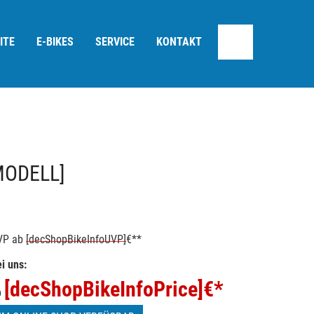
ITE
E-BIKES
SERVICE
KONTAKT
MODELL]
VP
ab
[decShopBikeInfoUVP]
€**
i uns:
[decShopBikeInfoPrice]
€*
b