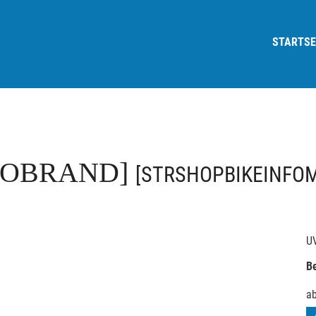
STARTSE
FOBRAND]
[STRSHOPBIKEINFO
U
Be
a