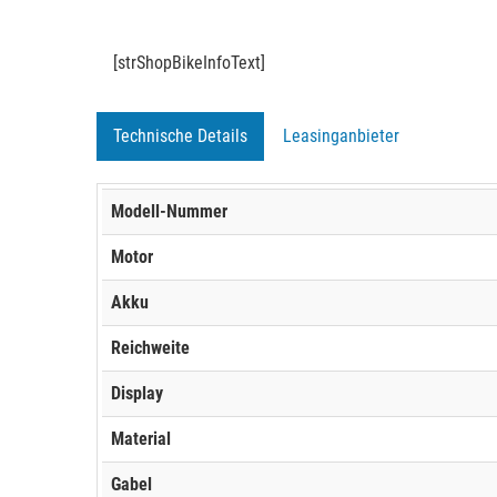
[strShopBikeInfoText]
Technische Details
Leasinganbieter
Modell-Nummer
Motor
Akku
Reichweite
Display
Material
Gabel