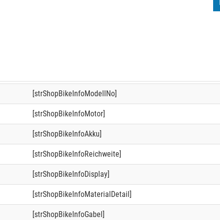
[strShopBikeInfoModellNo]
[strShopBikeInfoMotor]
[strShopBikeInfoAkku]
[strShopBikeInfoReichweite]
[strShopBikeInfoDisplay]
[strShopBikeInfoMaterialDetail]
[strShopBikeInfoGabel]