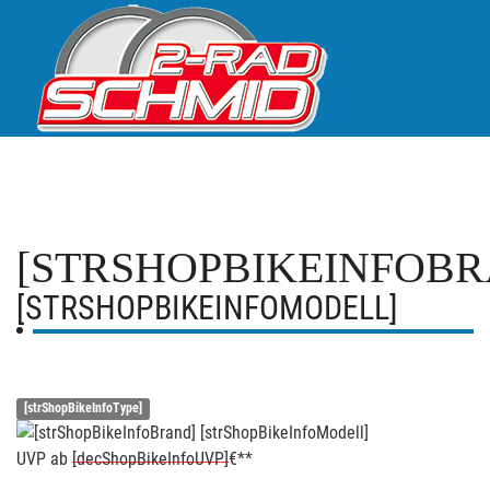
[STRSHOPBIKEINFOBR
[STRSHOPBIKEINFOMODELL]
[strShopBikeInfoType]
UVP
ab
[decShopBikeInfoUVP]
€**