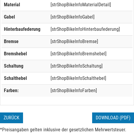
Material
[strShopBikeInfoMaterialDetail]
Gabel
[strShopBikeInfoGabel]
Hinterbaufederung
[strShopBikeInfoHinterbaufederung]
Bremse
[strShopBikeInfoBremse]
Bremshebel
[strShopBikeInfoBremshebel]
Schaltung
[strShopBikeInfoSchaltung]
Schalthebel
[strShopBikeInfoSchalthebel]
Farben:
[strShopBikeInfoFarben]
ZURÜCK
DOWNLOAD (PDF)
*Preisangaben gelten inklusive der gesetzlichen Mehrwertsteuer.