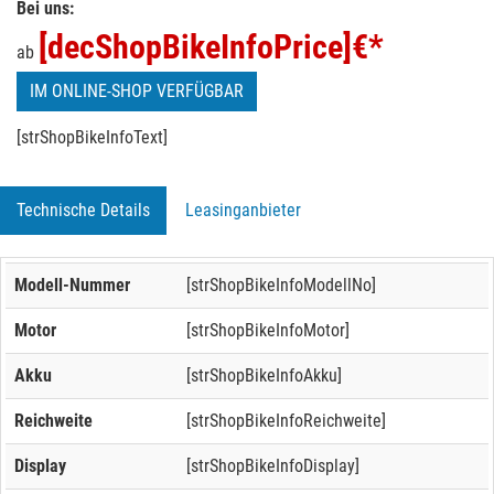
Bei uns:
[decShopBikeInfoPrice]
€*
ab
IM ONLINE-SHOP VERFÜGBAR
[strShopBikeInfoText]
Technische Details
Leasinganbieter
Modell-Nummer
[strShopBikeInfoModellNo]
Motor
[strShopBikeInfoMotor]
Akku
[strShopBikeInfoAkku]
Reichweite
[strShopBikeInfoReichweite]
Display
[strShopBikeInfoDisplay]