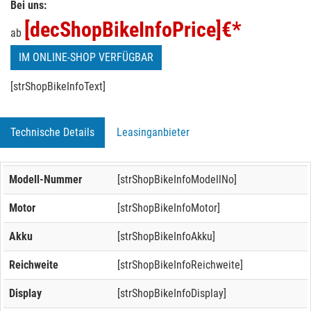
Bei uns:
[decShopBikeInfoPrice]
€*
ab
IM ONLINE-SHOP VERFÜGBAR
[strShopBikeInfoText]
Technische Details
Leasinganbieter
Modell-Nummer
[strShopBikeInfoModellNo]
Motor
[strShopBikeInfoMotor]
Akku
[strShopBikeInfoAkku]
Reichweite
[strShopBikeInfoReichweite]
Display
[strShopBikeInfoDisplay]