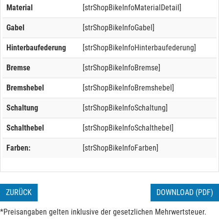
Material
[strShopBikeInfoMaterialDetail]
Gabel
[strShopBikeInfoGabel]
Hinterbaufederung
[strShopBikeInfoHinterbaufederung]
Bremse
[strShopBikeInfoBremse]
Bremshebel
[strShopBikeInfoBremshebel]
Schaltung
[strShopBikeInfoSchaltung]
Schalthebel
[strShopBikeInfoSchalthebel]
Farben:
[strShopBikeInfoFarben]
ZURÜCK
DOWNLOAD (PDF)
*Preisangaben gelten inklusive der gesetzlichen Mehrwertsteuer.