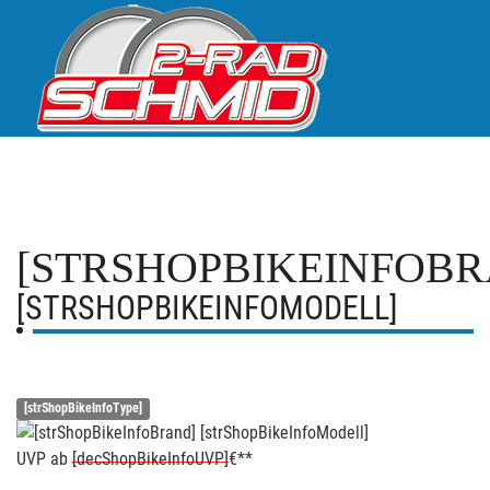
[STRSHOPBIKEINFOBR
[STRSHOPBIKEINFOMODELL]
[strShopBikeInfoType]
UVP
ab
[decShopBikeInfoUVP]
€**